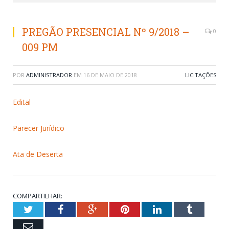
PREGÃO PRESENCIAL Nº 9/2018 –
0
009 PM
POR
ADMINISTRADOR
EM
16 DE MAIO DE 2018
LICITAÇÕES
Edital
Parecer Jurídico
Ata de Deserta
COMPARTILHAR:
Twitter
Facebook
Google+
Pinterest
LinkedIn
Tumblr
Email