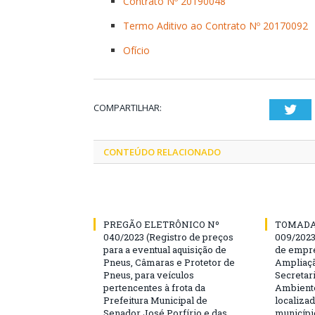
Contrato Nº 20190048
Termo Aditivo ao Contrato Nº 20170092
Ofício
COMPARTILHAR:
Twi
CONTEÚDO RELACIONADO
PREGÃO ELETRÔNICO Nº
TOMADA
040/2023 (Registro de preços
009/202
para a eventual aquisição de
de empre
Pneus, Câmaras e Protetor de
Ampliaçã
Pneus, para veículos
Secretar
pertencentes à frota da
Ambiente
Prefeitura Municipal de
localiza
Senador José Porfírio e das
municípi