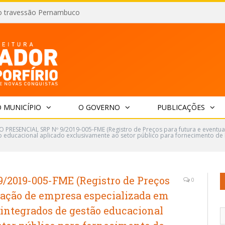
o travessão Pernambuco
 MUNICÍPIO
O GOVERNO
PUBLICAÇÕES
 PRESENCIAL SRP Nº 9/2019-005-FME (Registro de Preços para futura e eventu
 educacional aplicado exclusivamente ao setor público para fornecimento de 
2019-005-FME (Registro de Preços
0
tação de empresa especializada em
integrados de gestão educacional