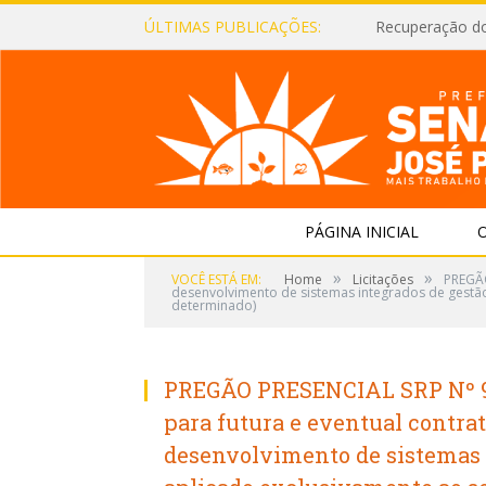
ÚLTIMAS PUBLICAÇÕES:
Recuperação d
PÁGINA INICIAL
O
»
»
VOCÊ ESTÁ EM:
Home
Licitações
PREGÃO
desenvolvimento de sistemas integrados de gestão
determinado)
PREGÃO PRESENCIAL SRP Nº 9/
para futura e eventual contra
desenvolvimento de sistemas 