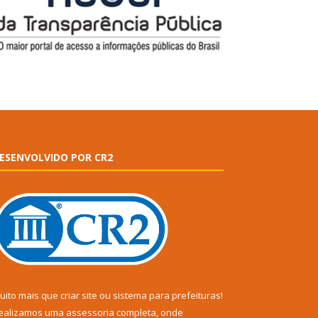
ESENVOLVIDO POR CR2
uito mais que
criar site
ou
sistema para prefeituras
!
ealizamos uma
assessoria
completa, onde