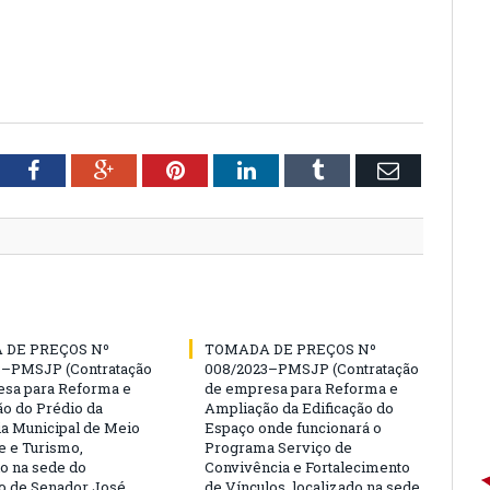
tter
Facebook
Google+
Pinterest
LinkedIn
Tumblr
Email
 DE PREÇOS Nº
TOMADA DE PREÇOS Nº
3–PMSJP (Contratação
008/2023–PMSJP (Contratação
sa para Reforma e
de empresa para Reforma e
o do Prédio da
Ampliação da Edificação do
ia Municipal de Meio
Espaço onde funcionará o
 e Turismo,
Programa Serviço de
do na sede do
Convivência e Fortalecimento
o de Senador José
de Vínculos, localizado na sede