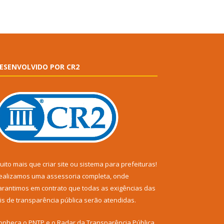
ESENVOLVIDO POR CR2
uito mais que
criar site
ou
sistema para prefeituras
!
ealizamos uma
assessoria
completa, onde
arantimos em contrato que todas as exigências das
eis de transparência pública
serão atendidas.
onheça o
PNTP
e o
Radar da Transparência Pública