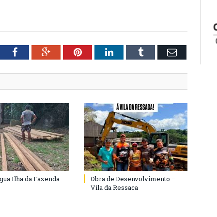
tter
Facebook
Google+
Pinterest
LinkedIn
Tumblr
Email
agua Ilha da Fazenda
Obra de Desenvolvimento –
Vila da Ressaca