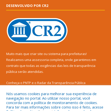
DESENVOLVIDO POR CR2
Muito mais que
criar site
ou
sistema para prefeituras
!
Realizamos uma
assessoria
completa, onde garantimos em
contrato que todas as exigências das
leis de transparência
pública
serão atendidas.
Conheça o
PNTP
e o
Radar da Transparência Pública
Nós usamos cookies para melhorar sua experiência de
navegação no portal. Ao utilizar nosso portal, você
concorda com a política de monitoramento de cookies.
Para ter mais informações sobre como isso é feito, acesse
Todos os direitos reservados a Prefeitura Municipal de Senador