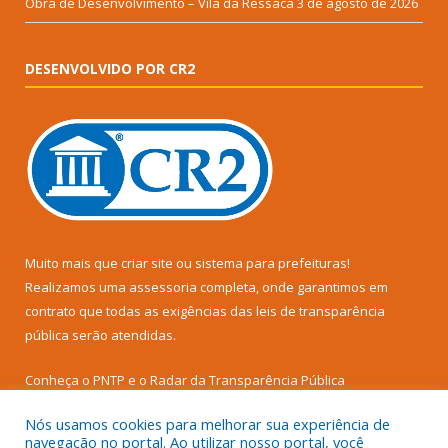
Obra de Desenvolvimento – Vila da Ressaca
3 de agosto de 2026
DESENVOLVIDO POR CR2
Muito mais que
criar site
ou
sistema para prefeituras
!
Realizamos uma
assessoria
completa, onde garantimos em
contrato que todas as exigências das
leis de transparência
pública
serão atendidas.
Conheça o
PNTP
e o
Radar da Transparência Pública
Nós usamos cookies para melhorar sua experiência de
navegação no portal. Ao utilizar nosso portal, você