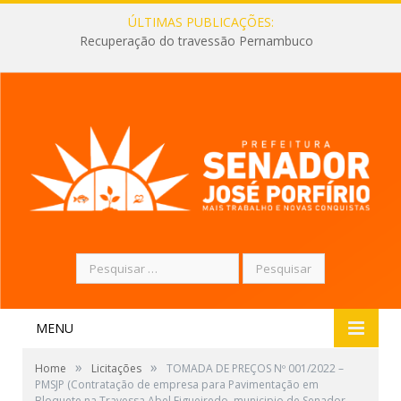
ÚLTIMAS PUBLICAÇÕES:
Recuperação do travessão Pernambuco
Pesquisar
por:
MENU
»
»
Home
Licitações
TOMADA DE PREÇOS Nº 001/2022 –
PMSJP (Contratação de empresa para Pavimentação em
Bloquete na Travessa Abel Figueiredo, municipio de Senador