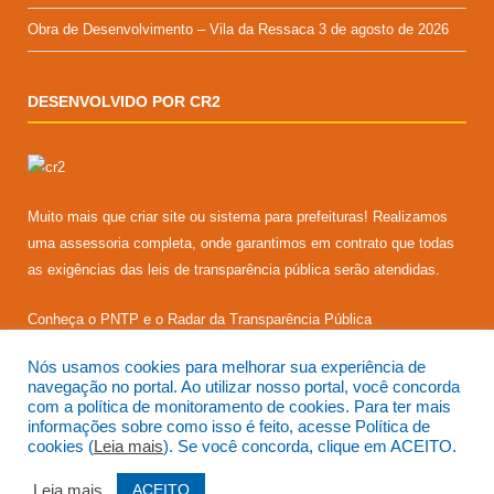
Obra de Desenvolvimento – Vila da Ressaca
3 de agosto de 2026
DESENVOLVIDO POR CR2
Muito mais que
criar site
ou
sistema para prefeituras
! Realizamos
uma
assessoria
completa, onde garantimos em contrato que todas
as exigências das
leis de transparência pública
serão atendidas.
Conheça o
PNTP
e o
Radar da Transparência Pública
Nós usamos cookies para melhorar sua experiência de
navegação no portal. Ao utilizar nosso portal, você concorda
com a política de monitoramento de cookies. Para ter mais
informações sobre como isso é feito, acesse Política de
Todos os direitos reservados a Prefeitura Municipal de Senador
cookies (
Leia mais
). Se você concorda, clique em ACEITO.
José Porfírio.
ACEITO
Leia mais