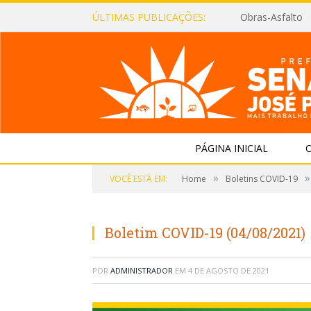
ÚLTIMAS PUBLICAÇÕES:
Obras-Asfalto
PÁGINA INICIAL
O
»
»
VOCÊ ESTÁ EM:
Home
Boletins COVID-19
Boletim COVID-19 (04/08/2021)
POR
ADMINISTRADOR
EM
4 DE AGOSTO DE 2021