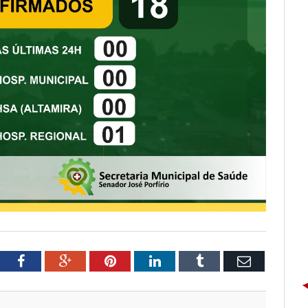
tter
Facebook
Google+
Pinterest
LinkedIn
Tumblr
Email