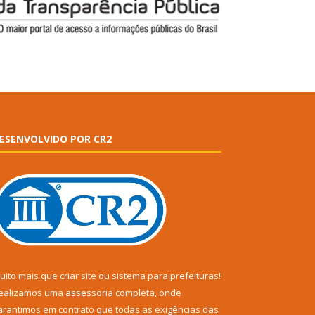
ESENVOLVIDO POR CR2
uito mais que
criar site
ou
sistema para prefeituras
!
ealizamos uma
assessoria
completa, onde
arantimos em contrato que todas as exigências das