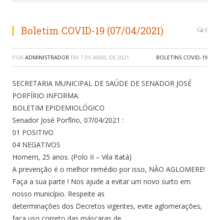
Boletim COVID-19 (07/04/2021)
0
POR
ADMINISTRADOR
EM
7 DE ABRIL DE 2021
BOLETINS COVID-19
SECRETARIA MUNICIPAL DE SAÚDE DE SENADOR JOSÉ
PORFÍRIO INFORMA:
BOLETIM EPIDEMIOLÓGICO
Senador José Porfírio, 07/04/2021 :
01 POSITIVO
04 NEGATIVOS
Homem, 25 anos. (Polo II – Vila Itatá)
A prevenção é o melhor remédio por isso, NÃO AGLOMERE!
Faça a sua parte ! Nos ajude a evitar um novo surto em
nosso município. Respeite as
determinações dos Decretos vigentes, evite aglomerações,
faça uso correto das máscaras de