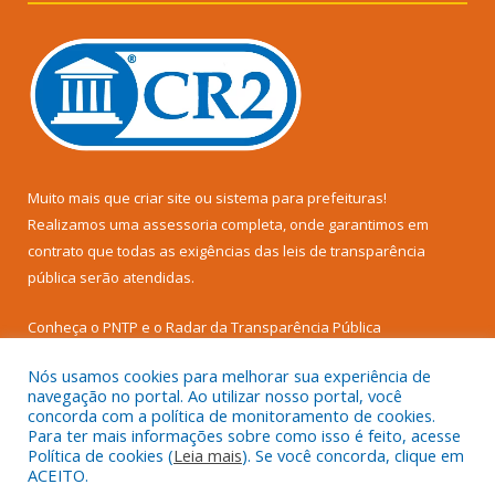
Muito mais que
criar site
ou
sistema para prefeituras
!
Realizamos uma
assessoria
completa, onde garantimos em
contrato que todas as exigências das
leis de transparência
pública
serão atendidas.
Conheça o
PNTP
e o
Radar da Transparência Pública
Nós usamos cookies para melhorar sua experiência de
navegação no portal. Ao utilizar nosso portal, você
concorda com a política de monitoramento de cookies.
Para ter mais informações sobre como isso é feito, acesse
Todos os direitos reservados a Prefeitura Municipal de Senador
Política de cookies (
Leia mais
). Se você concorda, clique em
José Porfírio.
ACEITO.