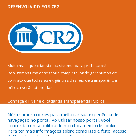
DESENVOLVIDO POR CR2
Muito mais que
criar site
ou
sistema para prefeituras
!
Realizamos uma
assessoria
completa, onde garantimos em
contrato que todas as exigências das
leis de transparência
pública
serão atendidas.
Conheça o
PNTP
e o
Radar da Transparência Pública
Nós usamos cookies para melhorar sua experiência de
navegação no portal. Ao utilizar nosso portal, você
concorda com a política de monitoramento de cookies.
Para ter mais informações sobre como isso é feito, acesse
Todos os direitos reservados a Prefeitura Municipal de Senador