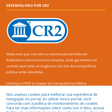
DESENVOLVIDO POR CR2
Muito mais que
criar site
ou
sistema para prefeituras
!
Realizamos uma
assessoria
completa, onde garantimos em
contrato que todas as exigências das
leis de transparência
pública
serão atendidas.
Conheça o
PNTP
e o
Radar da Transparência Pública
Nós usamos cookies para melhorar sua experiência de
navegação no portal. Ao utilizar nosso portal, você
concorda com a política de monitoramento de cookies.
Para ter mais informações sobre como isso é feito, acesse
Todos os direitos reservados a Prefeitura Municipal de Senador