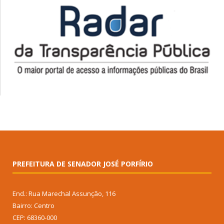
PREFEITURA DE SENADOR JOSÉ PORFÍRIO
End.: Rua Marechal Assunção, 116
Bairro: Centro
CEP: 68360-000