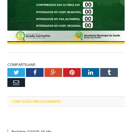
COMPARTILHAR:
Twitter
Facebook
Google+
Pinterest
LinkedIn
Tumblr
Email
CONTEÚDO RELACIONADO
Boletim COVID-19 (de