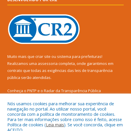
Muito mais que
criar site
ou
sistema para prefeituras
!
Realizamos uma
assessoria
completa, onde garantimos em
contrato que todas as exigências das
leis de transparência
pública
serão atendidas.
Conheça o
PNTP
e o
Radar da Transparência Pública
Nós usamos cookies para melhorar sua experiência de
navegação no portal. Ao utilizar nosso portal, você
concorda com a política de monitoramento de cookies.
Para ter mais informações sobre como isso é feito, acesse
Todos os direitos reservados a Prefeitura Municipal de Senador
Política de cookies (
Leia mais
). Se você concorda, clique em
José Porfírio.
ACEITO.