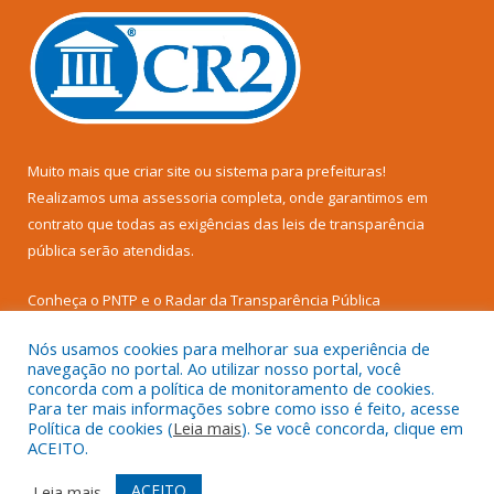
Muito mais que
criar site
ou
sistema para prefeituras
!
Realizamos uma
assessoria
completa, onde garantimos em
contrato que todas as exigências das
leis de transparência
pública
serão atendidas.
Conheça o
PNTP
e o
Radar da Transparência Pública
Nós usamos cookies para melhorar sua experiência de
navegação no portal. Ao utilizar nosso portal, você
concorda com a política de monitoramento de cookies.
Para ter mais informações sobre como isso é feito, acesse
Todos os direitos reservados a Prefeitura Municipal de Senador
Política de cookies (
Leia mais
). Se você concorda, clique em
José Porfírio.
ACEITO.
Mapa do Site
Acessar Área Administrativa
ACEITO
Leia mais