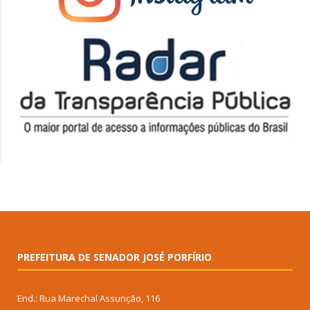
PREFEITURA DE SENADOR JOSÉ PORFÍRIO
End.: Rua Marechal Assunção, 116