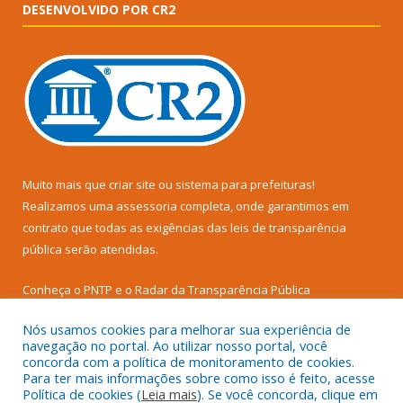
DESENVOLVIDO POR CR2
Muito mais que
criar site
ou
sistema para prefeituras
!
Realizamos uma
assessoria
completa, onde garantimos em
contrato que todas as exigências das
leis de transparência
pública
serão atendidas.
Conheça o
PNTP
e o
Radar da Transparência Pública
Nós usamos cookies para melhorar sua experiência de
navegação no portal. Ao utilizar nosso portal, você
concorda com a política de monitoramento de cookies.
Para ter mais informações sobre como isso é feito, acesse
Todos os direitos reservados a Prefeitura Municipal de Senador
Política de cookies (
Leia mais
). Se você concorda, clique em
José Porfírio.