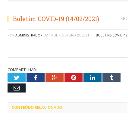
Boletim COVID-19 (14/02/2021)
0
POR
ADMINISTRADOR
EM
14 DE FEVEREIRO DE 2021
BOLETINS COVID-19
COMPARTILHAR:
Twitter
Facebook
Google+
Pinterest
LinkedIn
Tumblr
Email
CONTEÚDO RELACIONADO