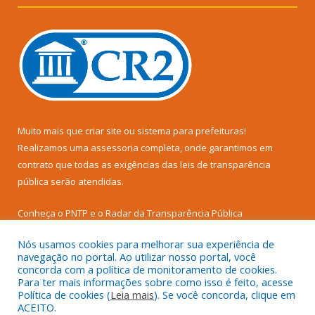
Muito mais que
criar site
ou
sistema para prefeituras
!
Realizamos uma
assessoria
completa, onde garantimos em
contrato que todas as exigências das
leis de transparência
pública
serão atendidas.
Conheça o
PNTP
e o
Radar da Transparência Pública
Nós usamos cookies para melhorar sua experiência de
navegação no portal. Ao utilizar nosso portal, você
concorda com a política de monitoramento de cookies.
Para ter mais informações sobre como isso é feito, acesse
Todos os direitos reservados a Prefeitura Municipal de Senador
Política de cookies (
Leia mais
). Se você concorda, clique em
José Porfírio.
ACEITO.