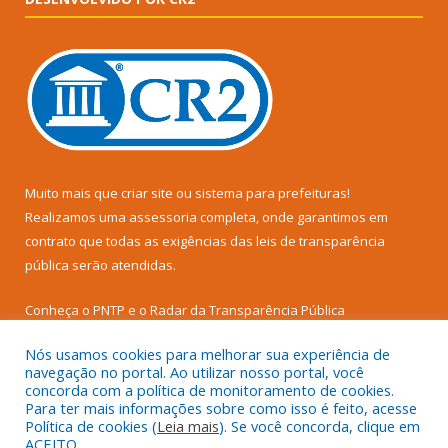
Muito mais que
criar site
ou
sistema para prefeituras
!
Realizamos uma
assessoria
completa, onde garantimos em
contrato que todas as exigências das
leis de transparência
pública
serão atendidas.
Conheça o
PNTP
e o
Radar da Transparência Pública
Nós usamos cookies para melhorar sua experiência de
navegação no portal. Ao utilizar nosso portal, você
concorda com a política de monitoramento de cookies.
Para ter mais informações sobre como isso é feito, acesse
Todos os direitos reservados a Prefeitura Municipal de Senador
Política de cookies (
Leia mais
). Se você concorda, clique em
José Porfírio.
ACEITO.