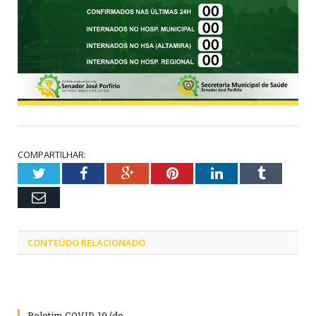
COMPARTILHAR:
Twitter
Facebook
Google+
Pinterest
LinkedIn
Tumblr
Email
CONTEÚDO RELACIONADO
Boletim COVID-19 (de