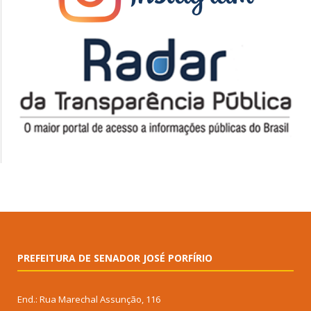
PREFEITURA DE SENADOR JOSÉ PORFÍRIO
End.: Rua Marechal Assunção, 116