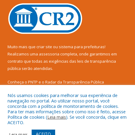
Muito mais que
criar site
ou
sistema para prefeituras
!
Realizamos uma
assessoria
completa, onde garantimos em
contrato que todas as exigências das
leis de transparência
pública
serão atendidas.
Conheça o
PNTP
e o
Radar da Transparência Pública
Nós usamos cookies para melhorar sua experiência de
navegação no portal. Ao utilizar nosso portal, você
concorda com a política de monitoramento de cookies.
Para ter mais informações sobre como isso é feito, acesse
Todos os direitos reservados a Prefeitura Municipal de Senador
Política de cookies (
Leia mais
). Se você concorda, clique em
José Porfírio.
ACEITO.
Mapa do Site
Acessar Área Administrativa
ACEITO
Leia mais