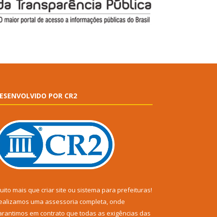
ESENVOLVIDO POR CR2
uito mais que
criar site
ou
sistema para prefeituras
!
ealizamos uma
assessoria
completa, onde
arantimos em contrato que todas as exigências das