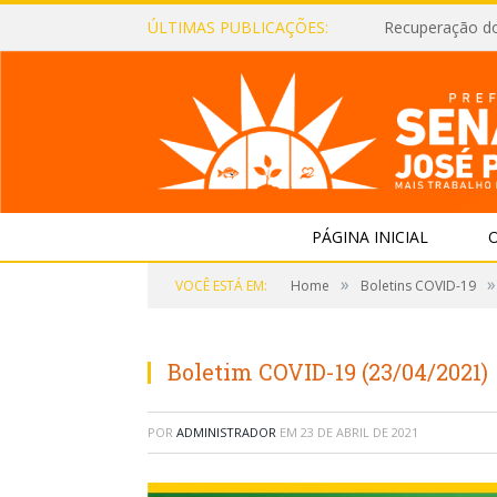
ÚLTIMAS PUBLICAÇÕES:
Recuperação d
PÁGINA INICIAL
O
»
»
VOCÊ ESTÁ EM:
Home
Boletins COVID-19
Boletim COVID-19 (23/04/2021)
POR
ADMINISTRADOR
EM
23 DE ABRIL DE 2021