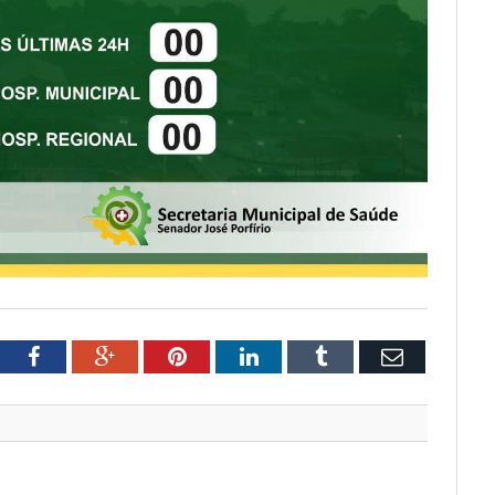
tter
Facebook
Google+
Pinterest
LinkedIn
Tumblr
Email