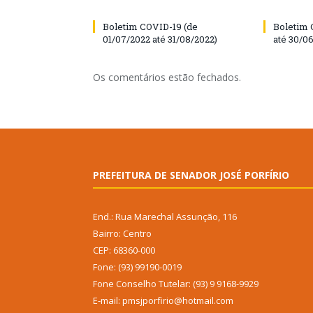
Boletim COVID-19 (de
Boletim 
01/07/2022 até 31/08/2022)
até 30/0
Os comentários estão fechados.
PREFEITURA DE SENADOR JOSÉ PORFÍRIO
End.: Rua Marechal Assunção, 116
Bairro: Centro
CEP: 68360-000
Fone: (93) 99190-0019
Fone Conselho Tutelar: (93) 9 9168-9929
E-mail: pmsjporfirio@hotmail.com