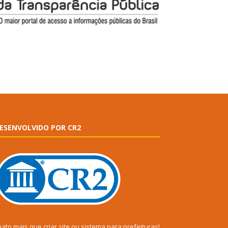
ESENVOLVIDO POR CR2
uito mais que
criar site
ou
sistema para prefeituras
!