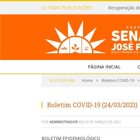
ÚLTIMAS PUBLICAÇÕES:
Recuperação d
PÁGINA INICIAL
O
»
»
VOCÊ ESTÁ EM:
Home
Boletins COVID-19
Boletim COVID-19 (24/03/2021)
POR
ADMINISTRADOR
EM
24 DE MARÇO DE 2021
BOLETIM EPIDEMIOLÓGICO