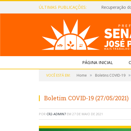
ÚLTIMAS PUBLICAÇÕES:
Recuperação d
PÁGINA INICIAL
O
»
»
VOCÊ ESTÁ EM:
Home
Boletins COVID-19
Boletim COVID-19 (27/05/2021)
POR
CR2-ADMIN7
EM
27 DE MAIO DE 2021