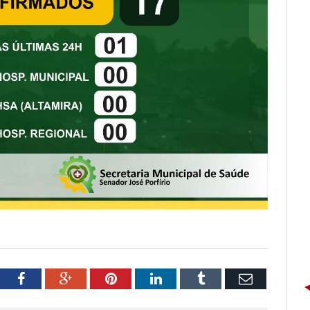
tter
Facebook
Google+
Pinterest
LinkedIn
Tumblr
Email