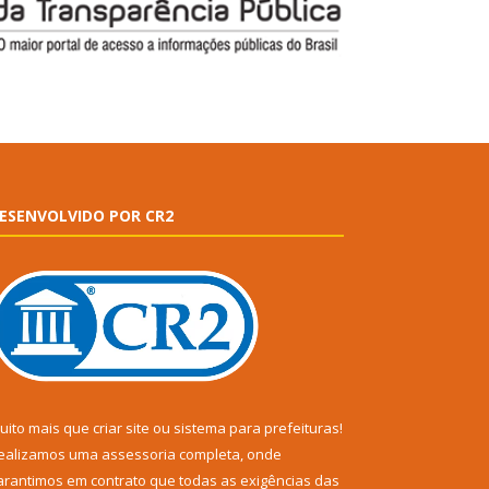
ESENVOLVIDO POR CR2
uito mais que
criar site
ou
sistema para prefeituras
!
ealizamos uma
assessoria
completa, onde
arantimos em contrato que todas as exigências das