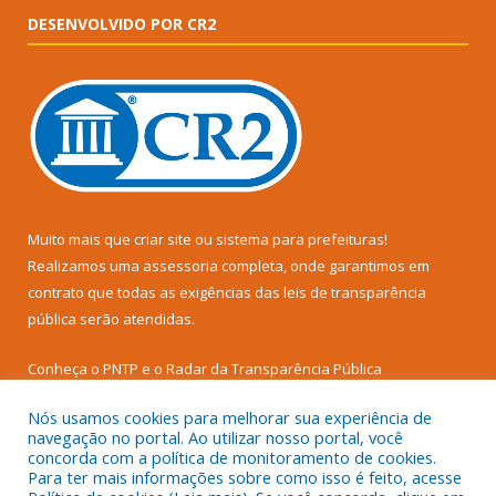
DESENVOLVIDO POR CR2
Muito mais que
criar site
ou
sistema para prefeituras
!
Realizamos uma
assessoria
completa, onde garantimos em
contrato que todas as exigências das
leis de transparência
pública
serão atendidas.
Conheça o
PNTP
e o
Radar da Transparência Pública
Nós usamos cookies para melhorar sua experiência de
navegação no portal. Ao utilizar nosso portal, você
concorda com a política de monitoramento de cookies.
Para ter mais informações sobre como isso é feito, acesse
Todos os direitos reservados a Prefeitura Municipal de Senador