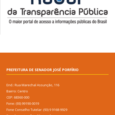
PREFEITURA DE SENADOR JOSÉ PORFÍRIO
End.: Rua Marechal Assunção, 116
Bairro: Centro
CEP: 68360-000
Fone: (93) 99190-0019
Fone Conselho Tutelar: (93) 9 9168-9929