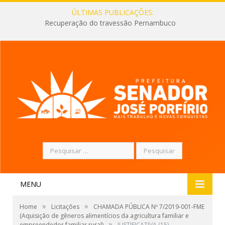
ÚLTIMAS PUBLICAÇÕES:
Recuperação do travessão Pernambuco
Pesquisar
por:
MENU
»
»
Home
Licitações
CHAMADA PÚBLICA Nº 7/2019-001-FME
(Aquisição de gêneros alimentícios da agricultura familiar e
»
empreendedor familiar rural)
JUSTIFICATIVA (15)