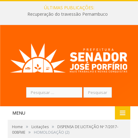
ÚLTIMAS PUBLICAÇÕES:
Recuperação do travessão Pernambuco
Pesquisar
por:
MENU
»
»
Home
Licitações
DISPENSA DE LICITAÇÃO Nº 7/2017-
»
008FME
HOMOLOGAÇÃO (2)