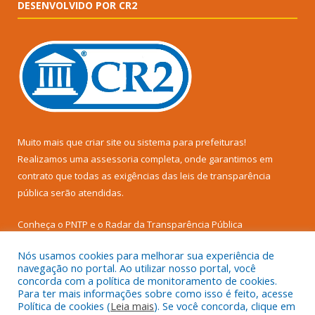
DESENVOLVIDO POR CR2
Muito mais que
criar site
ou
sistema para prefeituras
!
Realizamos uma
assessoria
completa, onde garantimos em
contrato que todas as exigências das
leis de transparência
pública
serão atendidas.
Conheça o
PNTP
e o
Radar da Transparência Pública
Nós usamos cookies para melhorar sua experiência de
navegação no portal. Ao utilizar nosso portal, você
concorda com a política de monitoramento de cookies.
Para ter mais informações sobre como isso é feito, acesse
Todos os direitos reservados a Prefeitura Municipal de Senador
Política de cookies (
Leia mais
). Se você concorda, clique em
José Porfírio.