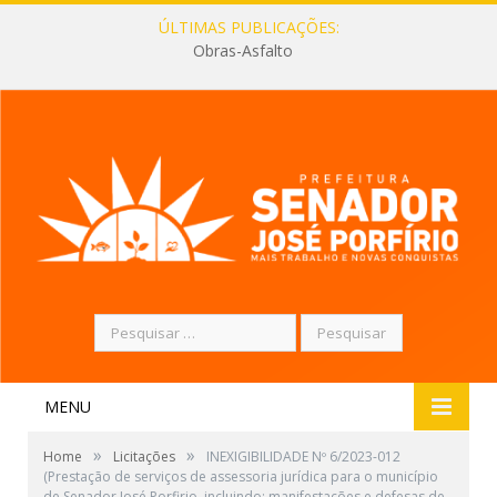
ÚLTIMAS PUBLICAÇÕES:
Obras-Asfalto
Pesquisar
por:
MENU
»
»
Home
Licitações
INEXIGIBILIDADE Nº 6/2023-012
(Prestação de serviços de assessoria jurídica para o município
de Senador José Porfirio, incluindo: manifestações e defesas de