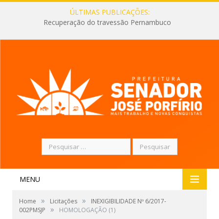
ÚLTIMAS PUBLICAÇÕES:
Recuperação do travessão Pernambuco
Pesquisar
por:
MENU
»
»
Home
Licitações
INEXIGIBILIDADE Nº 6/2017-
»
002PMSJP
HOMOLOGAÇÃO (1)