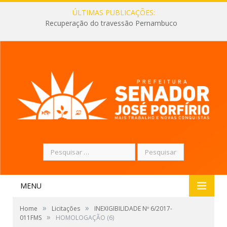
ÚLTIMAS PUBLICAÇÕES:
Recuperação do travessão Pernambuco
Pesquisar
por:
MENU
»
»
Home
Licitações
INEXIGIBILIDADE Nº 6/2017-
»
011FMS
HOMOLOGAÇÃO (6)