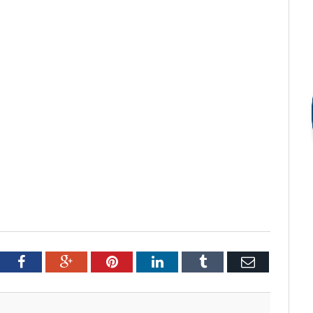
tter
Facebook
Google+
Pinterest
LinkedIn
Tumblr
Email