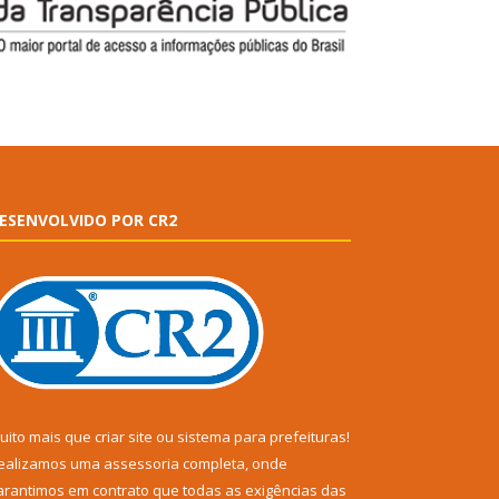
ESENVOLVIDO POR CR2
uito mais que
criar site
ou
sistema para prefeituras
!
ealizamos uma
assessoria
completa, onde
arantimos em contrato que todas as exigências das