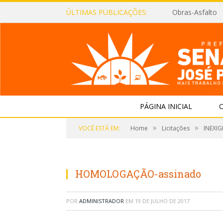
ÚLTIMAS PUBLICAÇÕES:
Obras-Asfalto
PÁGINA INICIAL
O
»
»
VOCÊ ESTÁ EM:
Home
Licitações
INEXIG
HOMOLOGAÇÃO-assinado
POR
ADMINISTRADOR
EM
19 DE JULHO DE 2017