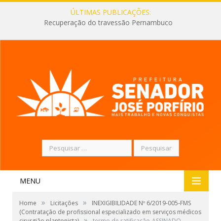
ÚLTIMAS PUBLICAÇÕES:
Recuperação do travessão Pernambuco
Pesquisar
por:
MENU
»
»
Home
Licitações
INEXIGIBILIDADE Nº 6/2019-005-FMS
(Contratação de profissional especializado em serviços médicos
»
cirurgião plantonista)
termo de ratificação-ASSINADO