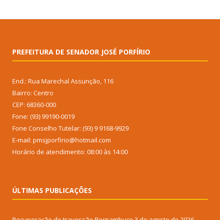
PREFEITURA DE SENADOR JOSÉ PORFÍRIO
End.: Rua Marechal Assunção, 116
Bairro: Centro
CEP: 68360-000
Fone: (93) 99190-0019
Fone Conselho Tutelar: (93) 9 9168-9929
E-mail: pmsjporfirio@hotmail.com
Horário de atendimento: 08:00 às 14:00
ÚLTIMAS PUBLICAÇÕES
Recuperação do travessão Pernambuco
3 de agosto de 2026