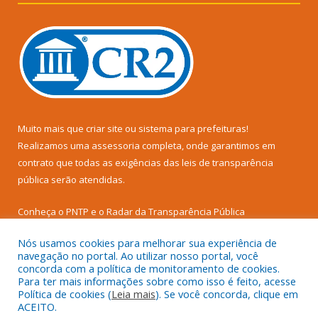
Muito mais que
criar site
ou
sistema para prefeituras
!
Realizamos uma
assessoria
completa, onde garantimos em
contrato que todas as exigências das
leis de transparência
pública
serão atendidas.
Conheça o
PNTP
e o
Radar da Transparência Pública
Nós usamos cookies para melhorar sua experiência de
navegação no portal. Ao utilizar nosso portal, você
concorda com a política de monitoramento de cookies.
Para ter mais informações sobre como isso é feito, acesse
Todos os direitos reservados a Prefeitura Municipal de Senador
Política de cookies (
Leia mais
). Se você concorda, clique em
José Porfírio.
ACEITO.