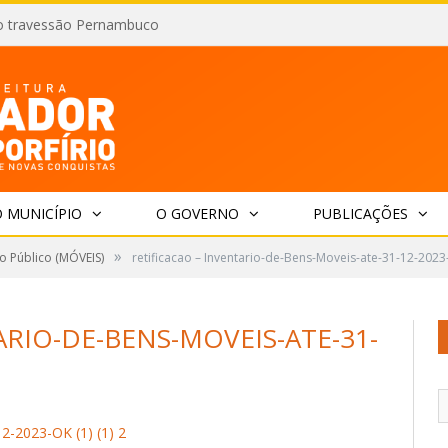
o travessão Pernambuco
 MUNICÍPIO
O GOVERNO
PUBLICAÇÕES
»
o Público (MÓVEIS)
retificacao – Inventario-de-Bens-Moveis-ate-31-12-2023-
ARIO-DE-BENS-MOVEIS-ATE-31-
12-2023-OK (1) (1) 2