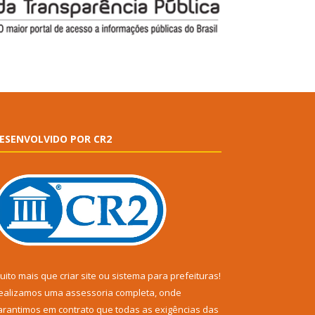
ESENVOLVIDO POR CR2
uito mais que
criar site
ou
sistema para prefeituras
!
ealizamos uma
assessoria
completa, onde
arantimos em contrato que todas as exigências das