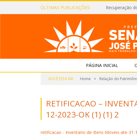
ÚLTIMAS PUBLICAÇÕES:
Recuperação d
PÁGINA INICIAL
O
»
VOCÊ ESTÁ EM:
Home
Relação do Patrimôni
RETIFICACAO – INVENT
12-2023-OK (1) (1) 2
retificacao - Inventario-de-Bens-Moveis-ate-31-