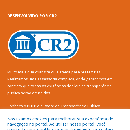
DESENVOLVIDO POR CR2
Muito mais que
criar site
ou
sistema para prefeituras
!
Realizamos uma
assessoria
completa, onde garantimos em
contrato que todas as exigências das
leis de transparência
pública
serão atendidas.
Conheça o
PNTP
e o
Radar da Transparência Pública
Nós usamos cookies para melhorar sua experiência de
navegação no portal. Ao utilizar nosso portal, você
concorda com a política de monitoramento de cookies.