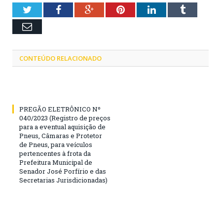
Twitter
Facebook
Google+
Pinterest
LinkedIn
Tumblr
Email
CONTEÚDO RELACIONADO
PREGÃO ELETRÔNICO Nº
040/2023 (Registro de preços
para a eventual aquisição de
Pneus, Câmaras e Protetor
de Pneus, para veículos
pertencentes à frota da
Prefeitura Municipal de
Senador José Porfírio e das
Secretarias Jurisdicionadas)