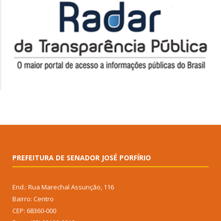
PREFEITURA DE SENADOR JOSÉ PORFÍRIO
End.: Rua Marechal Assunção, 116
Bairro: Centro
CEP: 68360-000