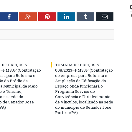
tter
Facebook
Google+
Pinterest
LinkedIn
Tumblr
Email
 DE PREÇOS Nº
TOMADA DE PREÇOS Nº
3–PMSJP (Contratação
008/2023–PMSJP (Contratação
sa para Reforma e
de empresa para Reforma e
o do Prédio da
Ampliação da Edificação do
ia Municipal de Meio
Espaço onde funcionará o
 e Turismo,
Programa Serviço de
do na sede do
Convivência e Fortalecimento
o de Senador José
de Vínculos, localizado na sede
/PA)
do município de Senador José
Porfírio/PA)