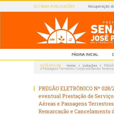
ÚLTIMAS PUBLICAÇÕES:
Recuperação d
PÁGINA INICIAL
O
»
»
VOCÊ ESTÁ EM:
Home
Licitações
PREGÃO
e Passagens Terrestres; Compreendendo: Reserva,
PREGÃO ELETRÔNICO Nº 028/20
eventual Prestação de Serviç
Aéreas e Passagens Terrestre
Remarcação e Cancelamento de