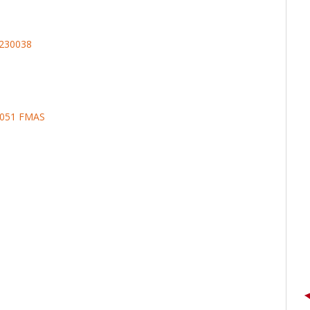
0230038
0051 FMAS