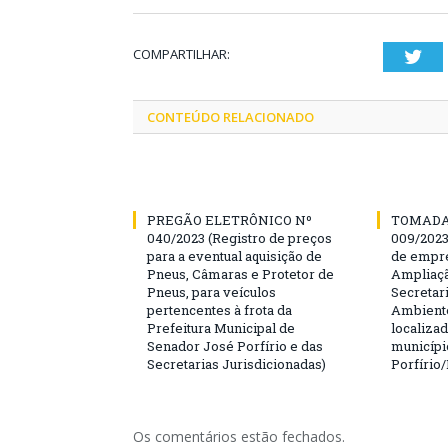
COMPARTILHAR:
Twi
CONTEÚDO RELACIONADO
PREGÃO ELETRÔNICO Nº
TOMADA
040/2023 (Registro de preços
009/202
para a eventual aquisição de
de empre
Pneus, Câmaras e Protetor de
Ampliaçã
Pneus, para veículos
Secretar
pertencentes à frota da
Ambiente
Prefeitura Municipal de
localiza
Senador José Porfírio e das
municípi
Secretarias Jurisdicionadas)
Porfírio
Os comentários estão fechados.