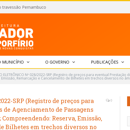
o travessão Pernambuco
 MUNICÍPIO
O GOVERNO
PUBLICAÇÕES
 ELETRÔNICO Nº 028/2022-SRP (Registro de preços para eventual Prestação d
 Emissão, Remarcação e Cancelamento de Bilhetes em trechos diversos no âmb
22-SRP (Registro de preços para
0
os de Agenciamento de Passagens
s; Compreendendo: Reserva, Emissão,
 Bilhetes em trechos diversos no