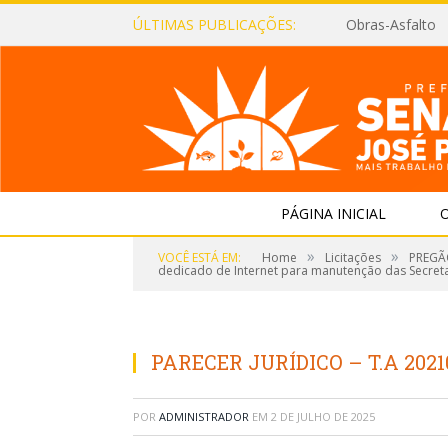
ÚLTIMAS PUBLICAÇÕES:
Obras-Asfalto
PÁGINA INICIAL
O
»
»
VOCÊ ESTÁ EM:
Home
Licitações
PREGÃO
dedicado de Internet para manutenção das Secretar
PARECER JURÍDICO – T.A 2021
POR
ADMINISTRADOR
EM
2 DE JULHO DE 2025