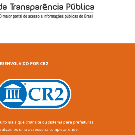
ESENVOLVIDO POR CR2
uito mais que
criar site
ou
sistema para prefeituras
!
ealizamos uma
assessoria
completa, onde