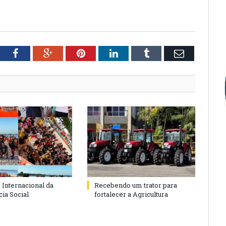
tter
Facebook
Google+
Pinterest
LinkedIn
Tumblr
Email
 Internacional da
Recebendo um trator para
ia Social
fortalecer a Agricultura