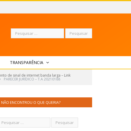
Pesquisar
TRANSPARÊNCIA
por:
to de sinal de internet banda larga – Link
»
PARECER JURÍDICO – T.A 20210188
NÃO ENCONTROU O QUE QUERIA?