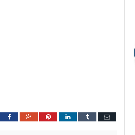
tter
Facebook
Google+
Pinterest
LinkedIn
Tumblr
Email