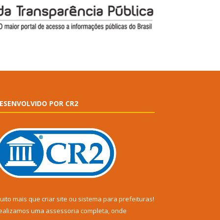
ESENVOLVIDO POR CR2
uito mais que
criar site
ou
sistema para prefeituras
!
ealizamos uma
assessoria
completa, onde