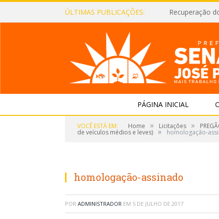
ÚLTIMAS PUBLICAÇÕES:
Recuperação d
PÁGINA INICIAL
O
»
»
VOCÊ ESTÁ EM:
Home
Licitações
PREGÃO
»
de veículos médios e leves)
homologação-ass
homologação-assinado
POR
ADMINISTRADOR
EM
5 DE JULHO DE 2017