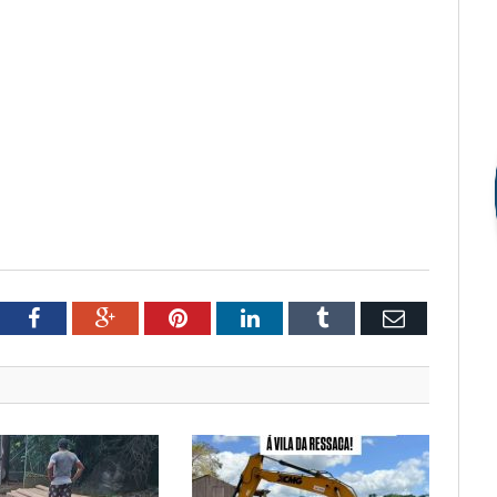
tter
Facebook
Google+
Pinterest
LinkedIn
Tumblr
Email