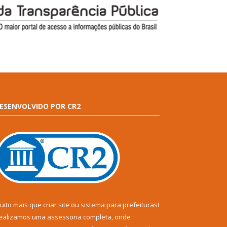
ESENVOLVIDO POR CR2
uito mais que
criar site
ou
sistema para prefeituras
!
ealizamos uma
assessoria
completa, onde