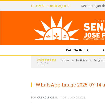
ÚLTIMAS PUBLICAÇÕES:
Recuperação d
PÁGINA INICIAL
O
»
»
VOCÊ ESTÁ EM:
Home
Notícias
Programa
16.13.14
WhatsApp Image 2025-07-14 at 
POR
CR2-ADMIN26
EM
14 DE JULHO DE 2025