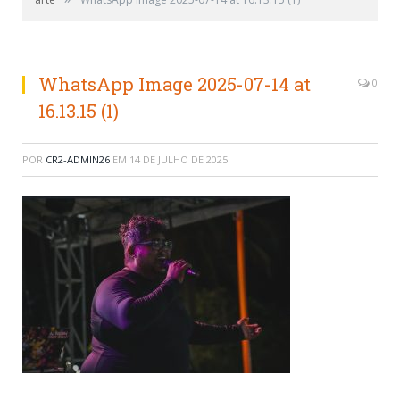
WhatsApp Image 2025-07-14 at
0
16.13.15 (1)
POR
CR2-ADMIN26
EM
14 DE JULHO DE 2025