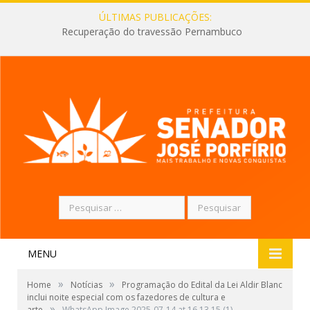
ÚLTIMAS PUBLICAÇÕES:
Recuperação do travessão Pernambuco
Pesquisar
por:
MENU
»
»
Home
Notícias
Programação do Edital da Lei Aldir Blanc
inclui noite especial com os fazedores de cultura e
»
arte
WhatsApp Image 2025-07-14 at 16.13.15 (1)