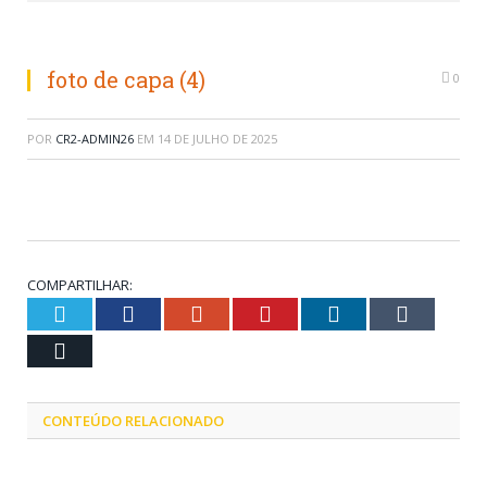
foto de capa (4)
0
POR
CR2-ADMIN26
EM
14 DE JULHO DE 2025
COMPARTILHAR:
Twitter
Facebook
Google+
Pinterest
LinkedIn
Tumblr
Email
CONTEÚDO RELACIONADO