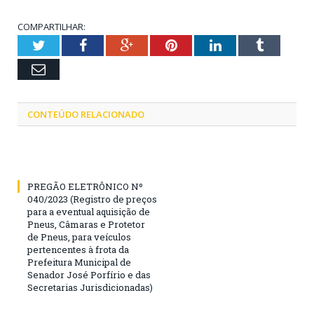
COMPARTILHAR:
Twitter
Facebook
Google+
Pinterest
LinkedIn
Tumblr
Email
CONTEÚDO RELACIONADO
PREGÃO ELETRÔNICO Nº
040/2023 (Registro de preços
para a eventual aquisição de
Pneus, Câmaras e Protetor
de Pneus, para veículos
pertencentes à frota da
Prefeitura Municipal de
Senador José Porfírio e das
Secretarias Jurisdicionadas)