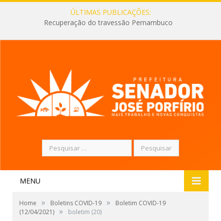
ÚLTIMAS PUBLICAÇÕES:
Recuperação do travessão Pernambuco
Pesquisar
por:
MENU
»
»
Home
Boletins COVID-19
Boletim COVID-19
»
(12/04/2021)
boletim (20)