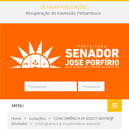
ÚLTIMAS PUBLICAÇÕES:
Recuperação do travessão Pernambuco
Pesquisar
por:
MENU
»
»
Home
Licitações
CONCORRÊNCIA Nº 3/2017-001PMSJP
»
(Anulado)
cronograma e p orçamentária-assinado