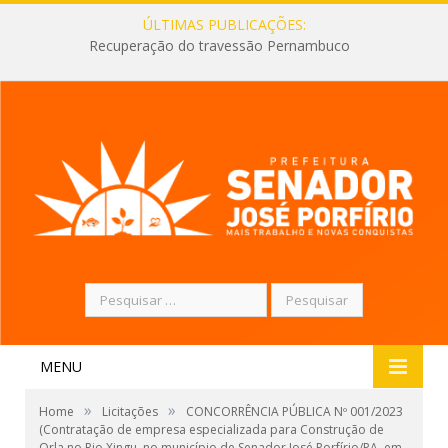
ÚLTIMAS PUBLICAÇÕES:
Recuperação do travessão Pernambuco
Pesquisar
por:
MENU
»
»
Home
Licitações
CONCORRÊNCIA PÚBLICA Nº 001/2023
(Contratação de empresa especializada para Construção de
Orla no Rio Xingu, no município de Senador José Porfírio/PA, em