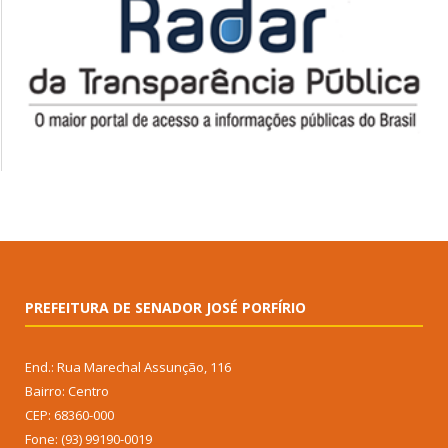
PREFEITURA DE SENADOR JOSÉ PORFÍRIO
End.: Rua Marechal Assunção, 116
Bairro: Centro
CEP: 68360-000
Fone: (93) 99190-0019