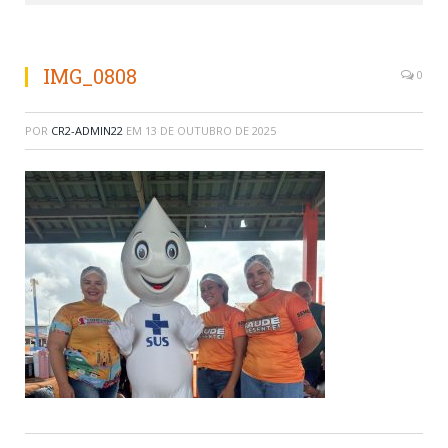
IMG_0808
0
POR
CR2-ADMIN22
EM
13 DE OUTUBRO DE 2025