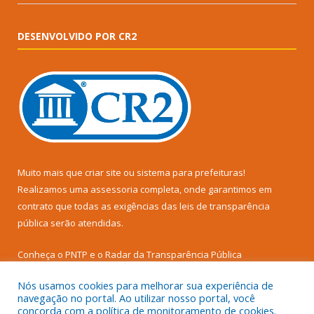
DESENVOLVIDO POR CR2
Muito mais que
criar site
ou
sistema para prefeituras
!
Realizamos uma
assessoria
completa, onde garantimos em
contrato que todas as exigências das
leis de transparência
pública
serão atendidas.
Conheça o
PNTP
e o
Radar da Transparência Pública
Nós usamos cookies para melhorar sua experiência de
navegação no portal. Ao utilizar nosso portal, você
concorda com a política de monitoramento de cookies.