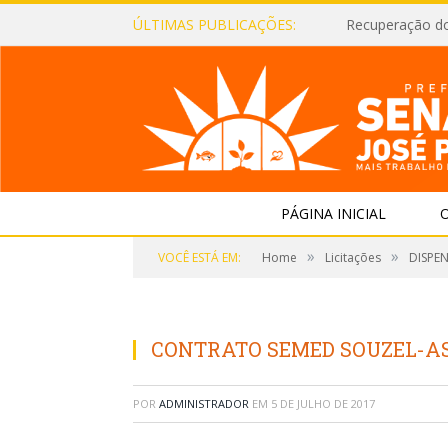
ÚLTIMAS PUBLICAÇÕES:
Recuperação d
PÁGINA INICIAL
O
»
»
VOCÊ ESTÁ EM:
Home
Licitações
DISPEN
CONTRATO SEMED SOUZEL-A
POR
ADMINISTRADOR
EM
5 DE JULHO DE 2017