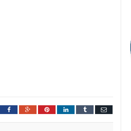
tter
Facebook
Google+
Pinterest
LinkedIn
Tumblr
Email