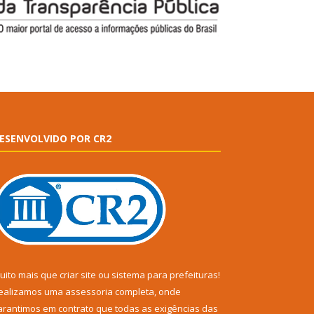
ESENVOLVIDO POR CR2
uito mais que
criar site
ou
sistema para prefeituras
!
ealizamos uma
assessoria
completa, onde
arantimos em contrato que todas as exigências das