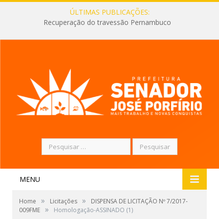
ÚLTIMAS PUBLICAÇÕES:
Recuperação do travessão Pernambuco
Pesquisar
por:
MENU
»
»
Home
Licitações
DISPENSA DE LICITAÇÃO Nº 7/2017-
»
009FME
Homologação-ASSINADO (1)