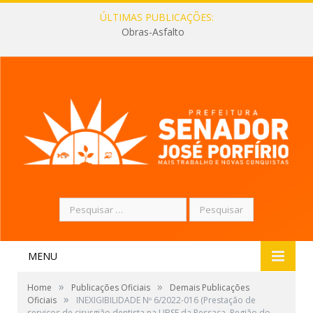
ÚLTIMAS PUBLICAÇÕES:
Obras-Asfalto
Pesquisar
por:
MENU
»
»
Home
Publicações Oficiais
Demais Publicações
»
Oficiais
INEXIGIBILIDADE Nº 6/2022-016 (Prestação de
serviços de cirurgião dentista na UBSF da Ressaca, Região do