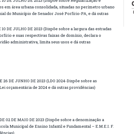
 10 DE JULHO DE 2023 (Dispõe sobre Regularização e
tes em área urbana consolidada, situadas no perímetro urbano
nial do Município de Senador José Porfírio-PA, e dá outras
10 DE JULHO DE 2023 (Dispõe sobre a largura das estradas
fírio e suas respectivas faixas de domínio, declara o
vidão administrativa, limita seus usos e dá outras
E 26 DE JUNHO DE 2023 (LDO 2024-Dispõe sobre as
 Lei orçamentária de 2024 e dá outras providências)
DE 02 DE MAIO DE 2023 (Dispõe sobre a denominação a
cola Municipal de Ensino Infantil e Fundamental – E.M.E.I. F.
dências)