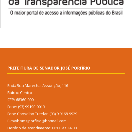
PREFEITURA DE SENADOR JOSÉ PORFÍRIO
End.: Rua Marechal Assunção, 116
Bairro: Centro
CEP: 68360-000
Fone: (93) 99190-0019
Fone Conselho Tutelar: (93) 9 9168-9929
E-mail: pmsjporfirio@hotmail.com
Horário de atendimento: 08:00 às 14:00